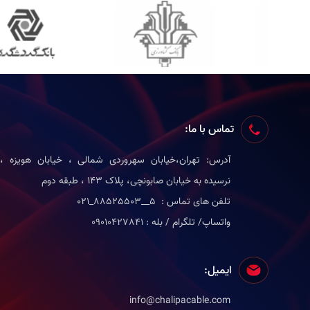
تماس با ما:
آدرس: تهران،خیابان سهروردی شمالی ، خیابان هویزه ،
نرسیده به خیابان صابونچی، پلاک 143 ، طبقه دوم
تلفن های تماس : 5__88525503_021
واتساپ/ تلگرام / بله : 09010427841
ایمیل:
info@chalipacable.com