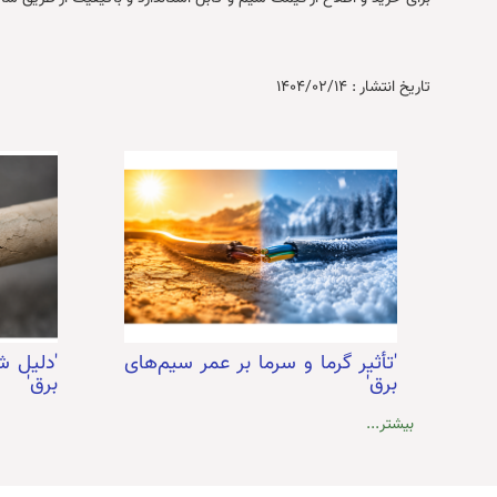
تاریخ انتشار :
1404/02/14
'تأثیر گرما و سرما بر عمر سیم‌های
'دلیل 
برق'
برق'
بیشتر...