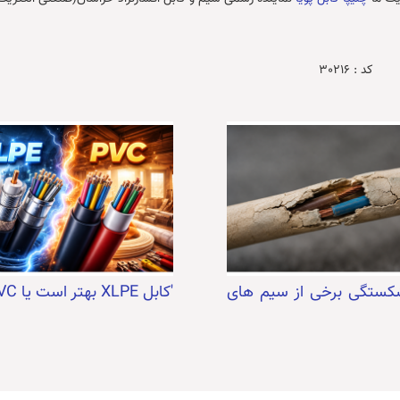
کد :
30216
شکستگی برخی از سیم های
'کابل XLPE بهتر است یا PVC؟'