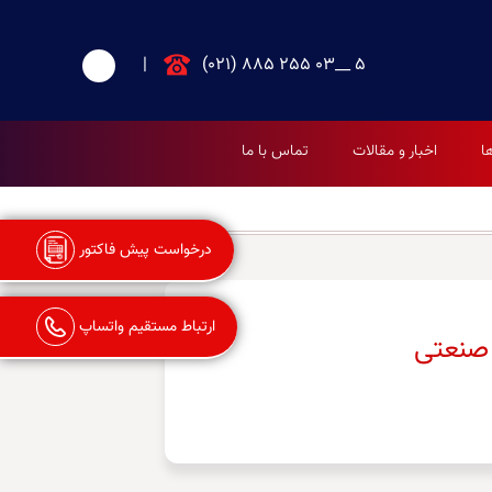
|
(021) 885 255 03__ 5
ا
اخبار و مقالات
تماس با ما
درخواست پیش فاکتور
ارتباط مستقیم واتساپ
 صنعتی