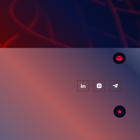
آدرس: تهران،خیابان سهروردی شمالی ، خیابان هویزه ، نرسیده
به خیابان صابونچی، پلاک 143 ، طبقه دوم
تلفن های تماس : 5__88525503_021
واتساپ/ تلگرام / بله : 09010427841
ایمیل:
info@chalipacable.com
دسترسی سریع
کاتالوگ
محصولات