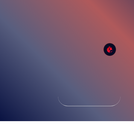
لیست قیمت
نمایندگی ها
مشخصات فنی کابل
ساعات کاری :
شنبه الی چهارشنبه 8:30 الی 17
تاریخ بروزرسانی سایت:
1405/04/13
کلیه حقوق این وب سایت محفوظ و متعلق به شرکت چلیپا کابــل
پویــا می باشد. | Copyright ©2023