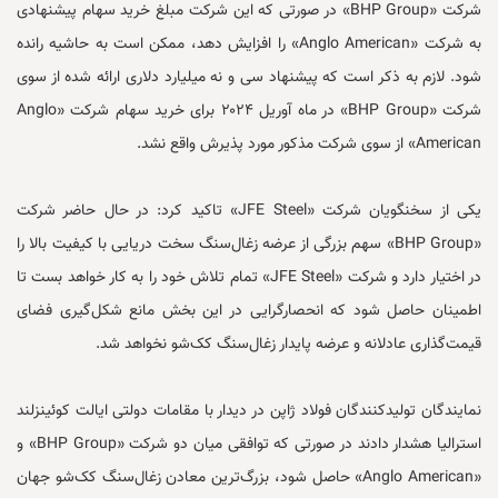
شرکت «BHP Group» در صورتی که این شرکت مبلغ خرید سهام پیشنهادی
به شرکت «Anglo American» را افزایش دهد، ممکن است به حاشیه رانده
شود. لازم به ذکر است که پیشنهاد سی و نه میلیارد دلاری ارائه شده از سوی
شرکت «BHP Group» در ماه آوریل ۲۰۲۴ برای خرید سهام شرکت «Anglo
American» از سوی شرکت مذکور مورد پذیرش واقع نشد.
یکی از سخنگویان شرکت «JFE Steel» تاکید کرد: در حال حاضر شرکت
«BHP Group» سهم بزرگی از عرضه زغال‌سنگ سخت دریایی با کیفیت بالا را
در اختیار دارد و شرکت «JFE Steel» تمام تلاش خود را به کار خواهد بست تا
اطمینان حاصل شود که انحصارگرایی در این بخش مانع شکل‌گیری فضای
قیمت‌گذاری عادلانه و عرضه پایدار زغال‌سنگ کک‌شو نخواهد شد.
نمایندگان تولیدکنندگان فولاد ژاپن در دیدار با مقامات دولتی ایالت کوئینزلند
استرالیا هشدار دادند در صورتی که توافقی میان دو شرکت «BHP Group» و
«Anglo American» حاصل شود، بزرگ‌ترین معادن زغال‌سنگ کک‌شو جهان