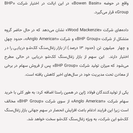
واقع در حوضه «Bowen Basin» در این ایالت در اختیار شرکت «BHP
Group» قرار می‌گیرد.
داده‌های شرکت «Wood Mackenzie» نشان می‌دهد که در حال حاضر گروه
متشکل از شرکت «BHP Group» و شرکت «Anglo American»، حدود چهل
و چهار میلیون تن (حدود ۱۳ درصد) از بازار زغال‌سنگ کک‌شو دریایی را در
اختیار دارند. این سهم از بازار زغال‌سنگ کک‌شو دریایی در حالی مطرح
می‌شود که میزان تولید شرکت «BHP Group» پس از فروش سهام در برخی
از معادن تحت مدیریت خود در سال‌های اخیر کاهش یافته است.
یکی از تولیدکنندگان فولاد ژاپن در همین راستا اضافه کرد: به طور کلی با خرید
سهام شرکت «Anglo American» از سوی شرکت «BHP Group» مخالف
است زیرا این فرایند ادغام باعث افزایش انحصار در سهم جهانی بازار زغال‌سنگ
کک‌شو این شرکت، به ویژه زغال‌سنگ کک‌شو سخت خواهد شد.