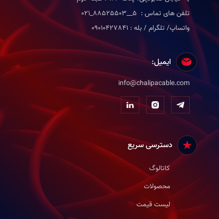
تلفن های تماس : 5__88525503_021
واتساپ/ تلگرام / بله : 09010427841
ایمیل:
info@chalipacable.com
دسترسی سریع
کاتالوگ
محصولات
لیست قیمت