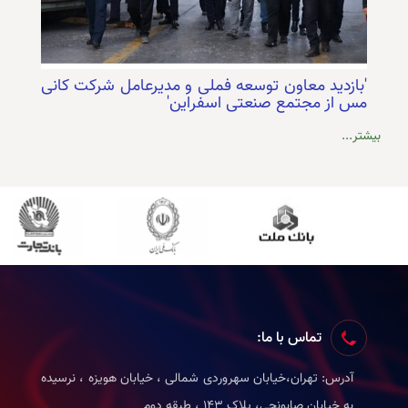
'بازدید معاون توسعه فملی و مدیرعامل شرکت کانی
مس از مجتمع صنعتی اسفراین'
بیشتر...
تماس با ما:
آدرس: تهران،خیابان سهروردی شمالی ، خیابان هویزه ، نرسیده
به خیابان صابونچی، پلاک 143 ، طبقه دوم