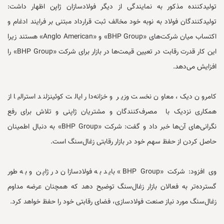
تولیدکننده مذکور به نمایندگی از دیگر فولادسازان ژاپن اظهار داشت:
تولیدکنندگان فولاد به نوبه خود مخالف ثبت قرارداد مبتنی بر فرایند ادغام و
اکتساب میان شرکت‌های «BHP Group» و «Anglo American» هستند زیرا
این کار قدرت رقابت در تعیین قیمت‌ها در بازار برای شرکت «BHP Group» را
افزایش می‌دهد.
کامرون دیک، معاون نخست وزیر و خزانه‌دار ایالت کوئینزلند استرالیا از
همکاری نزدیک با مصرف‌کنندگان و مشتریان ژاپنی و تلاش برای رفع
نگرانی‌های آن‌ها خبر داد و گفت: شرکت «BHP Group» به دنبال اطمینان
حاصل کردن از حفظ سهم خود در بازار رقابتی زغال‌سنگ است.
وی افزود: شرکت «BHP Group» باید به فولادسازان در ژاپن و به طور
گسترده‌تر به فعالان بازار زغال‌سنگ توضیح دهد که همچنان عرضه مداوم
زغال‌سنگ مورد نیاز صنعت فولادسازی، فضای رقابتی خود را حفظ خواهد کرد.